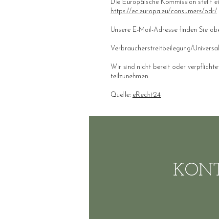
Die Europäische Kommission stellt ei
https://ec.europa.eu/consumers/odr/
Unsere E-Mail-Adresse finden Sie ob
Verbraucherstreitbeilegung/Universal
Wir sind nicht bereit oder verpflicht
teilzunehmen.
Quelle:
eRecht24
KON